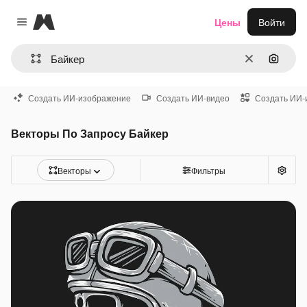
Magnific
Цены
Войти
Close menu
Очистить
Поиск 
Создать ИИ-изображение
Создать ИИ-видео
Создать ИИ-
Векторы По Запросу Байкер
Векторы
Фильтры