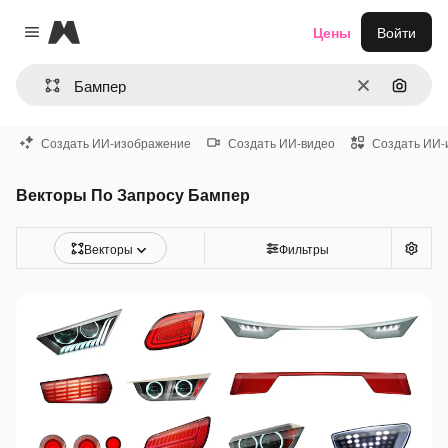
Magnific
Цены
Войти
Close menu
Очистить
Поиск 
Создать ИИ-изображение
Создать ИИ-видео
Создать ИИ-
Векторы По Запросу Бампер
Векторы
Фильтры