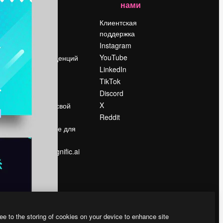
нами
Цены
о
О нас
Клиентская
поддержка
Reviews
Instagram
Вакансии
YouTube
Поиск тенденций
LinkedIn
Блог
TikTok
События
Discord
Slidesgo
ости
X
Продайте свой
контент
Reddit
в
Помещение для
прессы
Ищете magnific.ai
ee to the storing of cookies on your device to enhance site