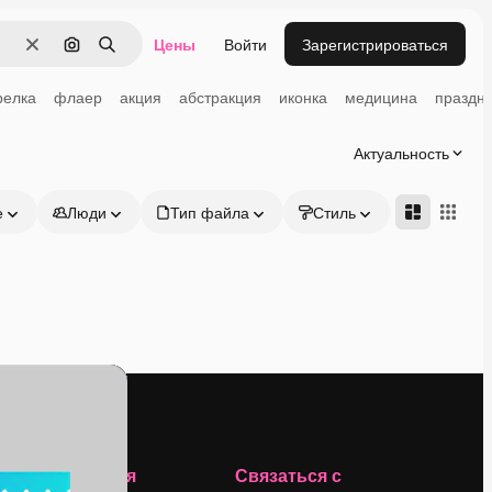
Цены
Войти
Зарегистрироваться
Очистить
Поиск по изображению
Поиск
релка
флаер
акция
абстракция
иконка
медицина
праздн
Актуальность
е
Люди
Тип файла
Стиль
Адвансд
Компания
Связаться с