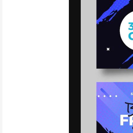
Креативная пл
ваших лучших 
подписчиков с
предприятий, а
Pусский