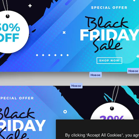
атформа для создания
Spaces
Academy
работ. Более 1 миллиона
ИИ-помощник
Документация п
реди креаторов,
Пакету ИИ
Генератор
гентств и студий.
изображений ИИ
Служба
поддержки
Генератор видео
ИИ
Условия и
положения
Генератор голоса
на основе ИИ
Политика
конфиденциальн
Стоковый контент
Оригиналы
MCP для
Новое
Новое
Claude/ChatGPT
Политика файло
cookie
Агенты
Новое
Центр доверия
API
Партнеры
Мобильное
приложение
Предприятие
Все инструменты
Magnific
By clicking “Accept All Cookies”, you agr