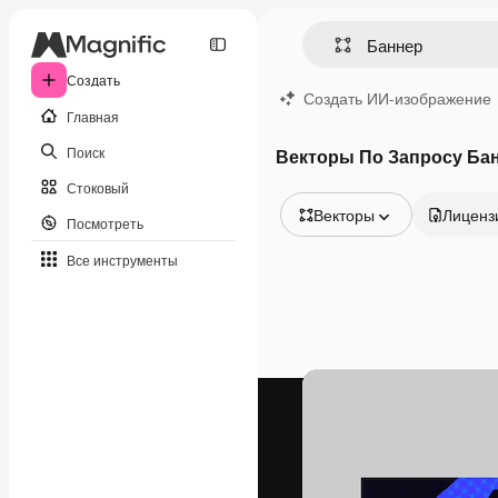
Создать
Создать ИИ-изображение
Главная
Поиск
Векторы По Запросу Ба
Стоковый
Векторы
Лиценз
Посмотреть
Все изображения
Все инструменты
Векторы
Иллюстрации
Фотографии
PSD
Шаблоны
Мокапы
Видео
Видеоролик
Моушн-дизайн
Видеошаблоны
Иконки
3D-модели
Шрифты