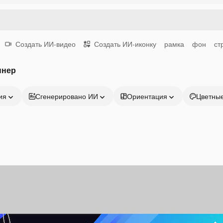
Создать ИИ-видео
Создать ИИ-иконку
рамка
фон
ст
ннер
ия
Сгенерировано ИИ
Ориентация
Цветны
Продукция
Начать