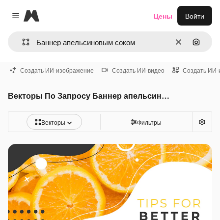
Magnific
Цены
Войти
Close menu
Очистить
Поиск 
Создать ИИ-изображение
Создать ИИ-видео
Создать ИИ-
Векторы По Запросу Баннер апельсиновым соком
Векторы
Фильтры