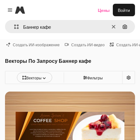
Magnific
Цены
Войти
Close menu
Очистить
Поиск 
Создать ИИ-изображение
Создать ИИ-видео
Создать ИИ-
Векторы По Запросу Баннер кафе
Векторы
Фильтры