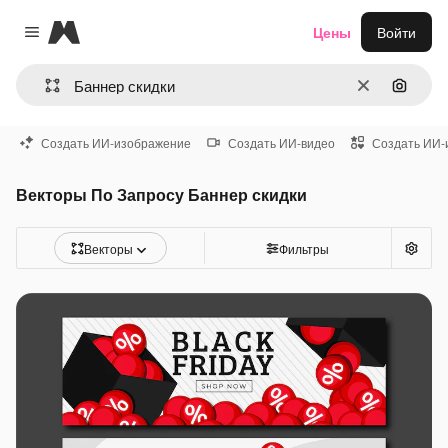
Magnific
Цены
Войти
Close menu
Очистить
Поиск 
Создать ИИ-изображение
Создать ИИ-видео
Создать ИИ-
Векторы По Запросу Баннер скидки
Векторы
Фильтры