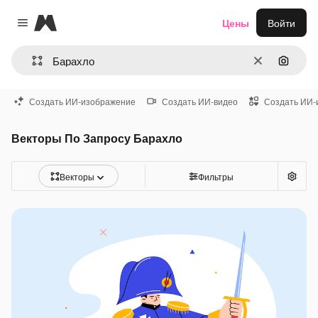
Magnific
Цены
Войти
Close menu
Очистить
Поиск 
Создать ИИ-изображение
Создать ИИ-видео
Создать ИИ-
Векторы По Запросу Барахло
Векторы
Фильтры