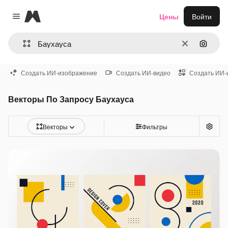
Magnific
Цены
Войти
Close menu
Очистить
Поиск 
Создать ИИ-изображение
Создать ИИ-видео
Создать ИИ-
Векторы По Запросу Баухауса
Векторы
Фильтры