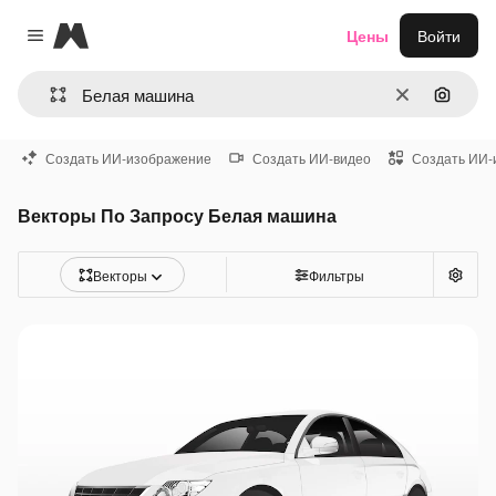
Magnific
Цены
Войти
Close menu
Очистить
Поиск 
Создать ИИ-изображение
Создать ИИ-видео
Создать ИИ-
Векторы По Запросу Белая машина
Векторы
Фильтры