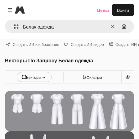
Magnific
Цены
Войти
Close menu
Очистить
Поиск 
Создать ИИ-изображение
Создать ИИ-видео
Создать ИИ-
Векторы По Запросу Белая одежда
Векторы
Фильтры