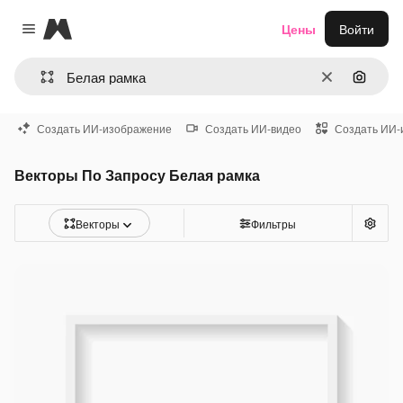
Magnific
Цены
Войти
Close menu
Очистить
Поиск 
Создать ИИ-изображение
Создать ИИ-видео
Создать ИИ-
Векторы По Запросу Белая рамка
Векторы
Фильтры