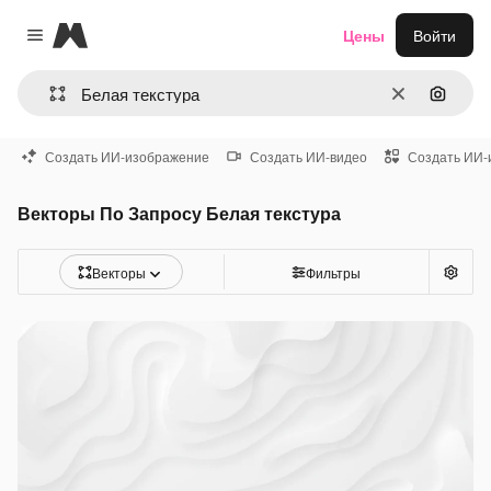
Magnific
Цены
Войти
Close menu
Очистить
Поиск 
Создать ИИ-изображение
Создать ИИ-видео
Создать ИИ-
Векторы По Запросу Белая текстура
Векторы
Фильтры