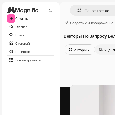
Создать
Создать ИИ-изображение
Главная
Поиск
Векторы По Запросу Бе
Стоковый
Векторы
Лиценз
Посмотреть
Все изображения
Все инструменты
Векторы
Иллюстрации
Фотографии
PSD
Шаблоны
Мокапы
Видео
Видеоролик
Моушн-дизайн
Видеошаблоны
Иконки
3D-модели
Шрифты