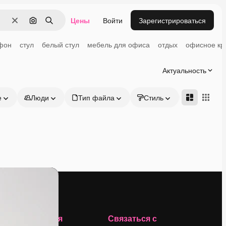
Цены
Войти
Зарегистрироваться
Очистить
Поиск по изображению
Поиск
фон
стул
белый стул
мебель для офиса
отдых
офисное кр
Актуальность
е
Люди
Тип файла
Стиль
Адвансд
Компания
Связаться с