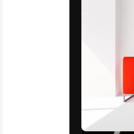
Креативная пл
ваших лучших 
подписчиков с
предприятий, а
Pусский