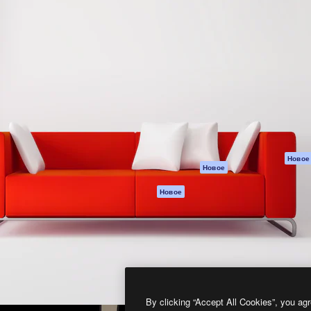
атформа для создания
Spaces
Academy
работ. Более 1 миллиона
ИИ-помощник
Документация п
реди креаторов,
Пакету ИИ
Генератор
гентств и студий.
изображений ИИ
Служба
поддержки
Генератор видео
ИИ
Условия и
положения
Генератор голоса
на основе ИИ
Политика
конфиденциальн
Стоковый контент
Оригиналы
MCP для
Новое
Новое
Claude/ChatGPT
Политика файло
cookie
Агенты
Новое
Центр доверия
API
Партнеры
Мобильное
приложение
Предприятие
Все инструменты
Magnific
By clicking “Accept All Cookies”, you agr