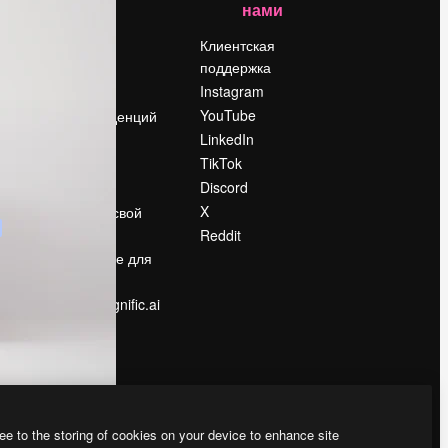
нами
Цены
о
О нас
Клиентская
поддержка
Reviews
Instagram
Вакансии
YouTube
Поиск тенденций
LinkedIn
Блог
TikTok
События
Discord
Slidesgo
ости
X
Продайте свой
контент
Reddit
в
Помещение для
прессы
Ищете magnific.ai
ee to the storing of cookies on your device to enhance site