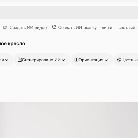
Создать ИИ-видео
Создать ИИ-иконку
диван
светлый 
лое кресло
ия
Сгенерировано ИИ
Ориентация
Цветны
Продукция
Начать