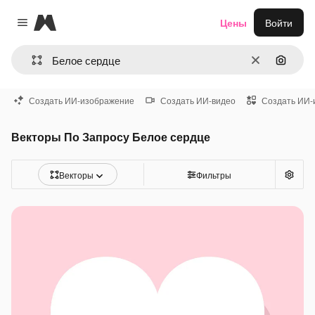
Magnific
Цены
Войти
Close menu
Очистить
Поиск 
Создать ИИ-изображение
Создать ИИ-видео
Создать ИИ-
Векторы По Запросу Белое сердце
Векторы
Фильтры