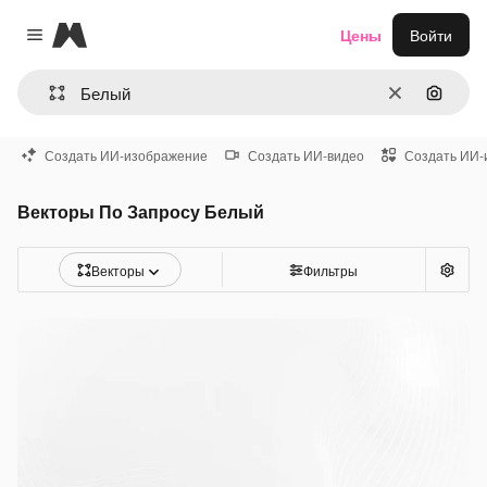
Magnific
Цены
Войти
Close menu
Очистить
Поиск 
Создать ИИ-изображение
Создать ИИ-видео
Создать ИИ-
Векторы По Запросу Белый
Векторы
Фильтры