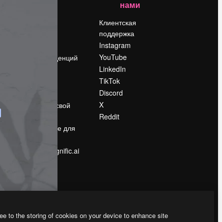
нами
Цены
о
О нас
Клиентская
поддержка
Reviews
Instagram
Вакансии
YouTube
Поиск тенденций
LinkedIn
Блог
TikTok
События
Discord
Slidesgo
ости
X
Продайте свой
контент
Reddit
в
Помещение для
прессы
Ищете magnific.ai
ee to the storing of cookies on your device to enhance site