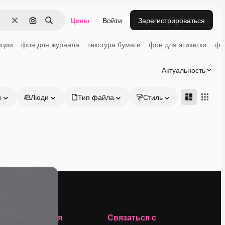
Цены
Войти
Зарегистрироваться
Очистить
Поиск по изображению
Поиск
ации
фон для журнала
текстура бумаги
фон для этикетки
фо
Актуальность
е
Люди
Тип файла
Стиль
Адвансд
Компания
Связаться с