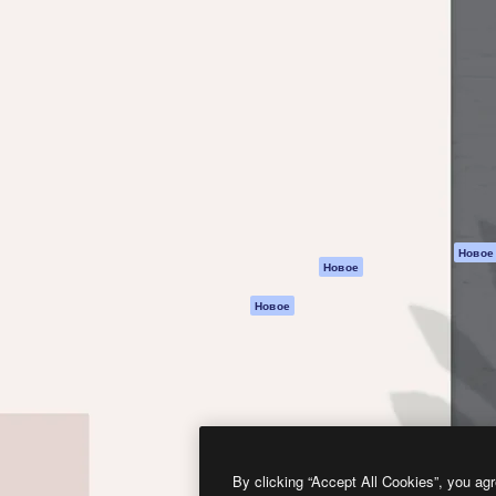
атформа для создания
Spaces
Academy
работ. Более 1 миллиона
ИИ-помощник
Документация п
реди креаторов,
Пакету ИИ
Генератор
гентств и студий.
изображений ИИ
Служба
поддержки
Генератор видео
ИИ
Условия и
положения
Генератор голоса
на основе ИИ
Политика
конфиденциальн
Стоковый контент
Оригиналы
MCP для
Новое
Новое
Claude/ChatGPT
Политика файло
cookie
Агенты
Новое
Центр доверия
API
Партнеры
Мобильное
приложение
Предприятие
Все инструменты
Magnific
By clicking “Accept All Cookies”, you agr