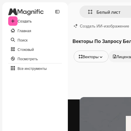
Создать
Создать ИИ-изображение
Главная
Поиск
Векторы По Запросу Бе
Стоковый
Векторы
Лиценз
Посмотреть
Все изображения
Все инструменты
Векторы
Иллюстрации
Фотографии
PSD
Шаблоны
Мокапы
Видео
Видеоролик
Моушн-дизайн
Видеошаблоны
Иконки
3D-модели
Шрифты