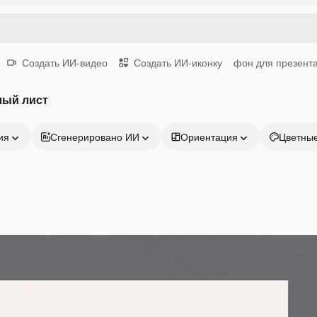
Создать ИИ-видео
Создать ИИ-иконку
фон для презент
лый лист
ия
Сгенерировано ИИ
Ориентация
Цветны
Продукция
Начать