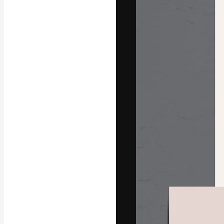
Креативная пл
ваших лучших 
подписчиков с
предприятий, а
Pусский