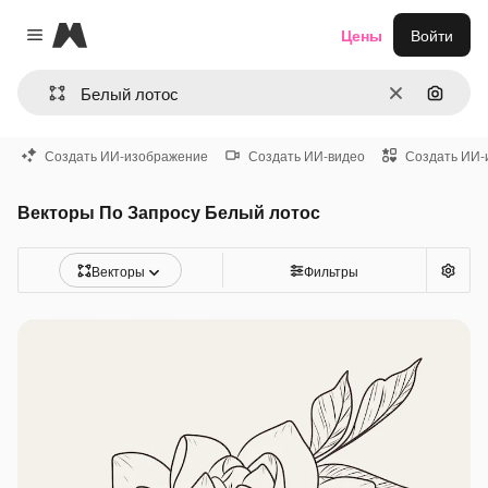
Magnific
Цены
Войти
Close menu
Очистить
Поиск 
Создать ИИ-изображение
Создать ИИ-видео
Создать ИИ-
Векторы По Запросу Белый лотос
Векторы
Фильтры