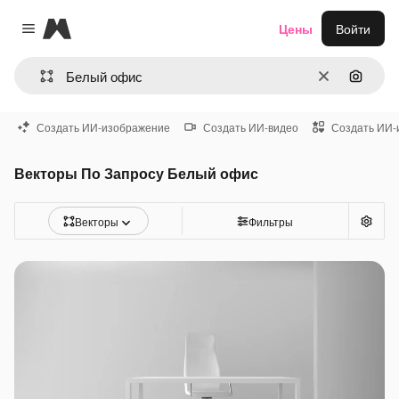
Magnific
Цены
Войти
Close menu
Очистить
Поиск 
Создать ИИ-изображение
Создать ИИ-видео
Создать ИИ-
Векторы По Запросу Белый офис
Векторы
Фильтры