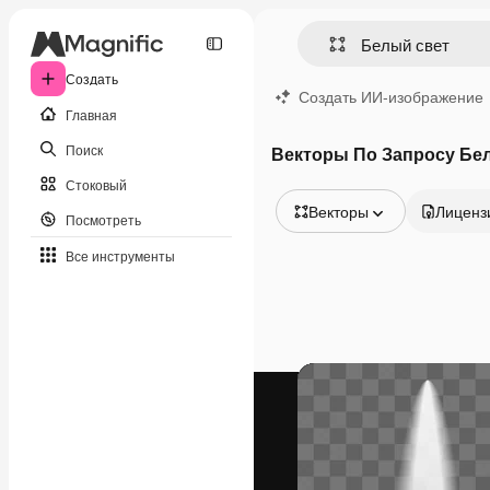
Создать
Создать ИИ-изображение
Главная
Поиск
Векторы По Запросу Бе
Стоковый
Векторы
Лиценз
Посмотреть
Все изображения
Все инструменты
Векторы
Иллюстрации
Фотографии
PSD
Шаблоны
Мокапы
Видео
Видеоролик
Моушн-дизайн
Видеошаблоны
Иконки
3D-модели
Шрифты