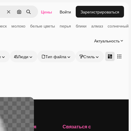
Цены
Войти
Зарегистрироваться
Очистить
Поиск по изображению
Поиск
леск
молоко
белые цветы
перья
блики
алмаз
солнечный 
Актуальность
е
Люди
Тип файла
Стиль
Адвансд
Компания
Связаться с