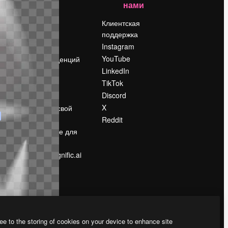
нами
Цены
о
О нас
Клиентская
поддержка
Reviews
Instagram
Вакансии
YouTube
Поиск тенденций
LinkedIn
Блог
TikTok
События
Discord
Slidesgo
ости
X
Продайте свой
контент
Reddit
в
Помещение для
прессы
Ищете magnific.ai
ee to the storing of cookies on your device to enhance site