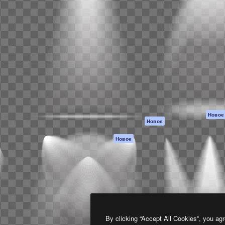
атформа для создания
Spaces
Academy
работ. Более 1 миллиона
ИИ-помощник
Документация п
реди креаторов,
Пакету ИИ
Генератор
гентств и студий.
изображений ИИ
Служба
поддержки
Генератор видео
ИИ
Условия и
положения
Генератор голоса
на основе ИИ
Политика
конфиденциальн
Стоковый контент
Оригиналы
MCP для
Новое
Новое
Claude/ChatGPT
Политика файло
cookie
Агенты
Новое
Центр доверия
API
Партнеры
Мобильное
приложение
Предприятие
Все инструменты
Magnific
By clicking “Accept All Cookies”, you agr