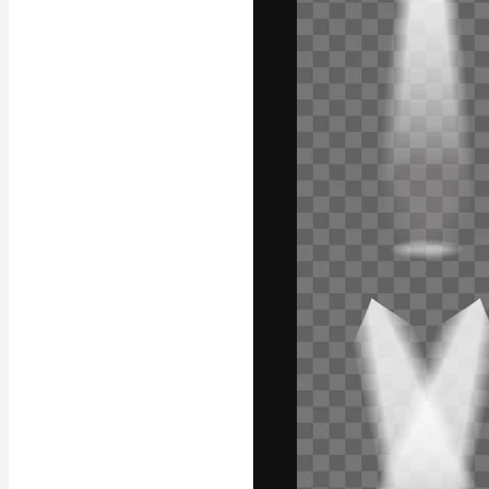
Креативная пл
ваших лучших 
подписчиков с
предприятий, а
Pусский