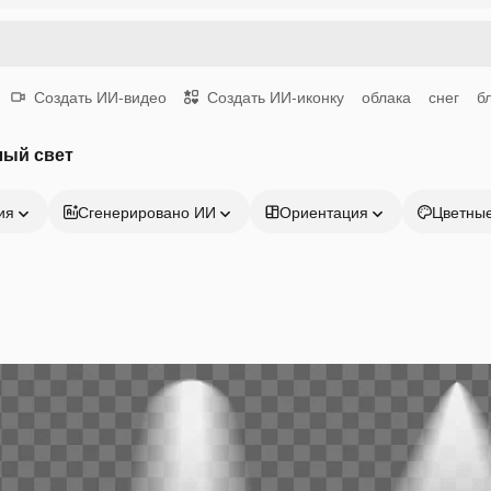
Создать ИИ-видео
Создать ИИ-иконку
облака
снег
б
лый свет
ия
Сгенерировано ИИ
Ориентация
Цветны
Продукция
Начать