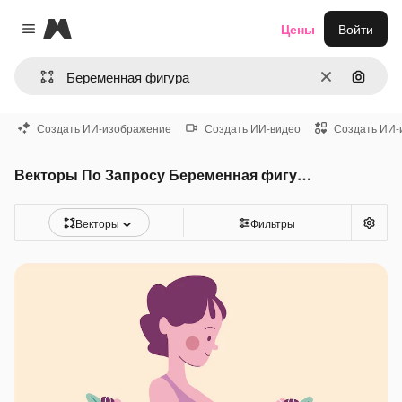
Magnific
Цены
Войти
Close menu
Очистить
Поиск 
Создать ИИ-изображение
Создать ИИ-видео
Создать ИИ-
Векторы По Запросу Беременная фигура
Векторы
Фильтры