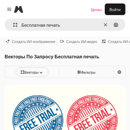
Magnific
Цены
Войти
Close menu
Очистить
Поиск 
Создать ИИ-изображение
Создать ИИ-видео
Создать ИИ-
Векторы По Запросу Бесплатная печать
Векторы
Фильтры