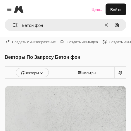
Magnific
Цены
Войти
Close menu
Очистить
Поиск 
Создать ИИ-изображение
Создать ИИ-видео
Создать ИИ-
Векторы По Запросу Бетон фон
Векторы
Фильтры