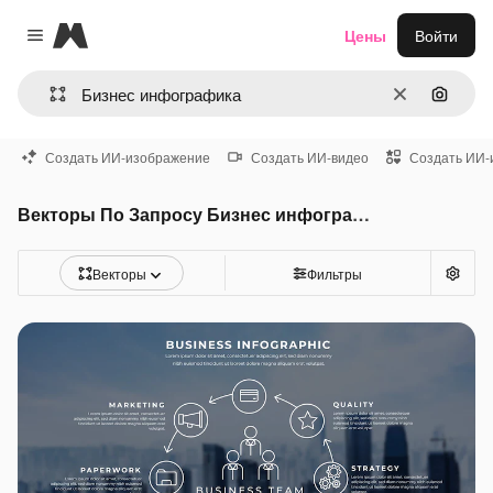
Magnific
Цены
Войти
Close menu
Очистить
Поиск 
Создать ИИ-изображение
Создать ИИ-видео
Создать ИИ-
Векторы По Запросу Бизнес инфографика
Векторы
Фильтры