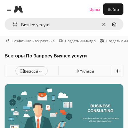
Magnific
Цены
Войти
Close menu
Очистить
Поиск 
Создать ИИ-изображение
Создать ИИ-видео
Создать ИИ-
Векторы По Запросу Бизнес услуги
Векторы
Фильтры