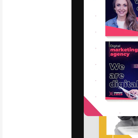
Креативная пл
ваших лучших 
подписчиков с
предприятий, а
Pусский