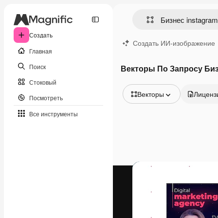
Создать
Создать ИИ-изображение
Главная
Поиск
Векторы По Запросу Биз
Стоковый
Векторы
Лиценз
Посмотреть
Все изображения
Все инструменты
Векторы
Иллюстрации
Фотографии
PSD
Шаблоны
Мокапы
Видео
Видеоролик
Моушн-дизайн
Видеошаблоны
Иконки
3D-модели
Шрифты