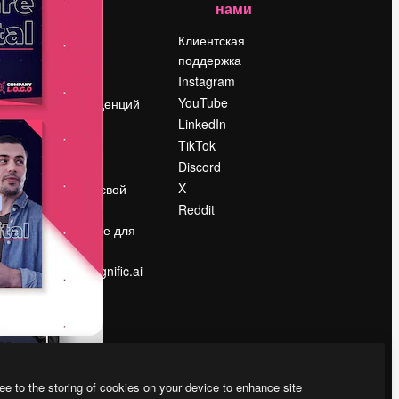
нами
Цены
о
О нас
Клиентская
поддержка
Reviews
Instagram
Вакансии
YouTube
Поиск тенденций
LinkedIn
Блог
TikTok
События
Discord
Slidesgo
ости
X
Продайте свой
контент
Reddit
в
Помещение для
прессы
Ищете magnific.ai
ee to the storing of cookies on your device to enhance site