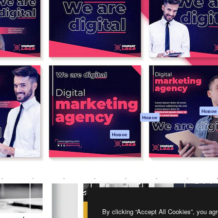
атформа для создания
Spaces
Academy
работ. Более 1 миллиона
ИИ-помощник
Документация п
реди креаторов,
Пакету ИИ
Генератор
гентств и студий.
изображений ИИ
Служба
поддержки
Генератор видео
ИИ
Условия и
положения
Генератор голоса
на основе ИИ
Политика
конфиденциальн
Стоковый контент
Оригиналы
MCP для
Новое
Новое
Claude/ChatGPT
Политика файло
cookie
Агенты
Новое
Центр доверия
API
Партнеры
Мобильное
приложение
Предприятие
Все инструменты
Magnific
By clicking “Accept All Cookies”, you agr