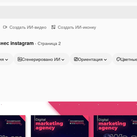
Создать ИИ-видео
Создать ИИ-иконку
нес instagram
- Страница 2
ия
Сгенерировано ИИ
Ориентация
Цветны
Продукция
Начать