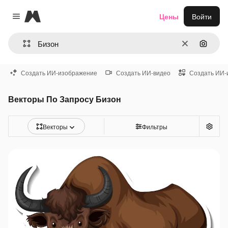
Magnific
Цены
Войти
Close menu
Очистить
Поиск 
Создать ИИ-изображение
Создать ИИ-видео
Создать ИИ-
Векторы По Запросу Бизон
Векторы
Фильтры