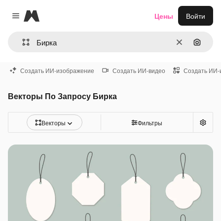
Magnific
Цены
Войти
Close menu
Очистить
Поиск 
Создать ИИ-изображение
Создать ИИ-видео
Создать ИИ-
Векторы По Запросу Бирка
Векторы
Фильтры