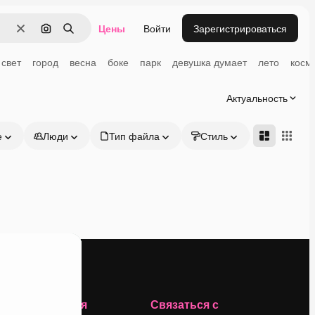
Цены
Войти
Зарегистрироваться
Очистить
Поиск по изображению
Поиск
 свет
город
весна
боке
парк
девушка думает
лето
косм
Актуальность
е
Люди
Тип файла
Стиль
Адвансд
Компания
Связаться с