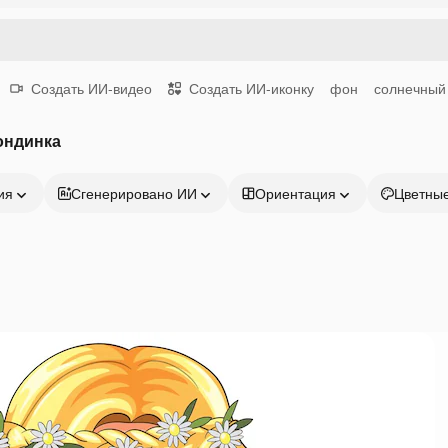
Создать ИИ-видео
Создать ИИ-иконку
фон
солнечный
ондинка
ия
Сгенерировано ИИ
Ориентация
Цветны
Продукция
Начать