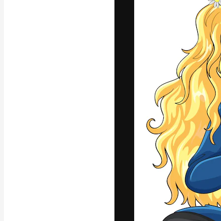
Креативная пл
ваших лучших 
подписчиков с
предприятий, а
Pусский