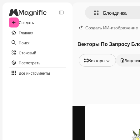
Создать
Создать ИИ-изображение
Главная
Поиск
Векторы По Запросу Бл
Стоковый
Векторы
Лиценз
Посмотреть
Все изображения
Все инструменты
Векторы
Иллюстрации
Фотографии
PSD
Шаблоны
Мокапы
Видео
Видеоролик
Моушн-дизайн
Видеошаблоны
Иконки
3D-модели
Шрифты