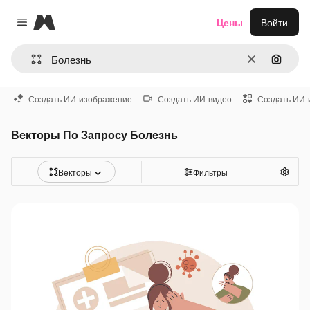
Magnific
Цены
Войти
Close menu
Очистить
Поиск 
Создать ИИ-изображение
Создать ИИ-видео
Создать ИИ-
Векторы По Запросу Болезнь
Векторы
Фильтры