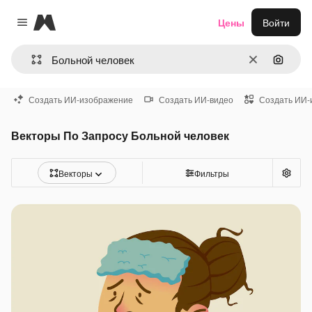
Magnific
Цены
Войти
Close menu
Очистить
Поиск 
Создать ИИ-изображение
Создать ИИ-видео
Создать ИИ-
Векторы По Запросу Больной человек
Векторы
Фильтры