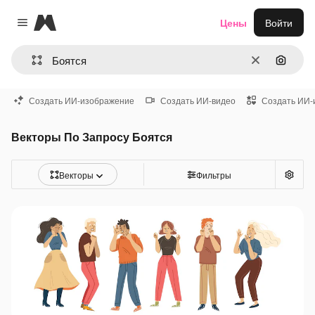
Magnific
Цены
Войти
Close menu
Очистить
Поиск 
Создать ИИ-изображение
Создать ИИ-видео
Создать ИИ-
Векторы По Запросу Боятся
Векторы
Фильтры