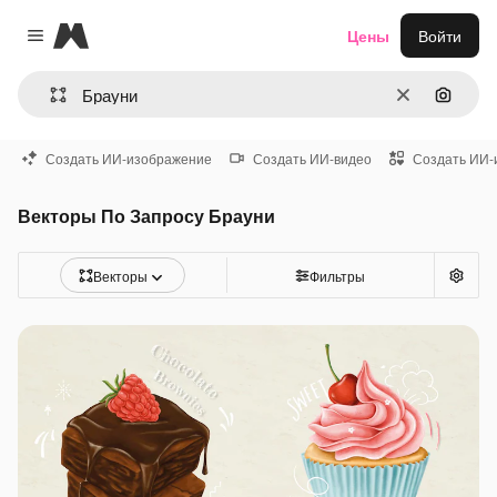
Magnific
Цены
Войти
Close menu
Очистить
Поиск 
Создать ИИ-изображение
Создать ИИ-видео
Создать ИИ-
Векторы По Запросу Брауни
Векторы
Фильтры