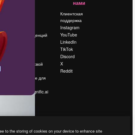
нами
Цены
о
О нас
Клиентская
поддержка
Reviews
Instagram
Вакансии
YouTube
Поиск тенденций
LinkedIn
Блог
TikTok
События
Discord
Slidesgo
ости
X
Продайте свой
контент
Reddit
в
Помещение для
прессы
Ищете magnific.ai
ee to the storing of cookies on your device to enhance site