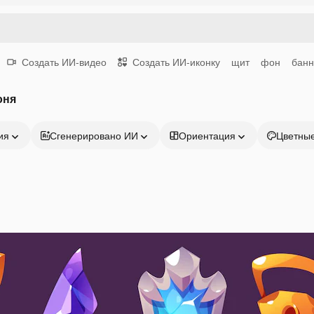
Создать ИИ-видео
Создать ИИ-иконку
щит
фон
банн
оня
ия
Сгенерировано ИИ
Ориентация
Цветны
Продукция
Начать