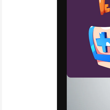
Креативная пл
ваших лучших 
подписчиков с
предприятий, а
Pусский