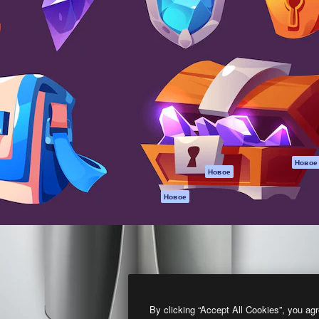
атформа для создания
Spaces
Academy
работ. Более 1 миллиона
ИИ-помощник
Документация п
реди креаторов,
Пакету ИИ
Генератор
гентств и студий.
изображений ИИ
Служба
поддержки
Генератор видео
ИИ
Условия и
положения
Генератор голоса
на основе ИИ
Политика
конфиденциальн
Стоковый контент
Оригиналы
MCP для
Новое
Новое
Claude/ChatGPT
Политика файло
cookie
Агенты
Новое
Центр доверия
API
Партнеры
Мобильное
приложение
Предприятие
Все инструменты
Magnific
By clicking “Accept All Cookies”, you agr