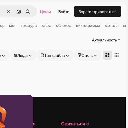
Цены
Войти
Зарегистрироваться
Очистить
Поиск по изображению
Поиск
ер
меч
текстура
каска
обложка
пиктограмма
металл
ви
Актуальность
е
Люди
Тип файла
Стиль
Адвансд
Компания
Связаться с