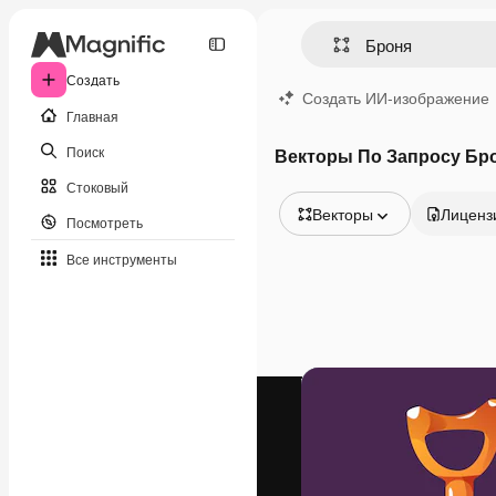
Создать
Создать ИИ-изображение
Главная
Поиск
Векторы По Запросу Бр
Стоковый
Векторы
Лиценз
Посмотреть
Все изображения
Все инструменты
Векторы
Иллюстрации
Фотографии
PSD
Шаблоны
Мокапы
Видео
Видеоролик
Моушн-дизайн
Видеошаблоны
Иконки
3D-модели
Шрифты