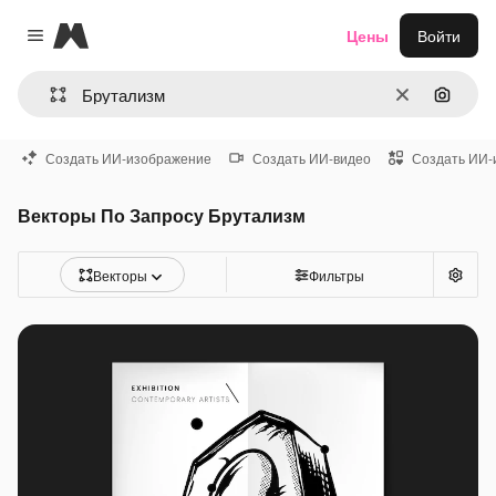
Magnific
Цены
Войти
Close menu
Очистить
Поиск 
Создать ИИ-изображение
Создать ИИ-видео
Создать ИИ-
Векторы По Запросу Брутализм
Векторы
Фильтры