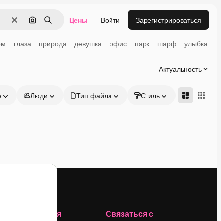
Цены
Войти
Зарегистрироваться
Очистить
Поиск по изображению
Поиск
ом
глаза
природа
девушка
офис
парк
шарф
улыбка
Актуальность
е
Люди
Тип файла
Стиль
Адвансд
Компания
Связаться с