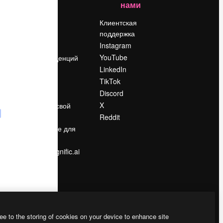
нами
Цены
о
О нас
Клиентская
поддержка
Reviews
Instagram
Вакансии
YouTube
Поиск тенденций
LinkedIn
Блог
TikTok
События
Discord
Slidesgo
ости
X
Продайте свой
контент
Reddit
в
Помещение для
прессы
Ищете magnific.ai
ee to the storing of cookies on your device to enhance site