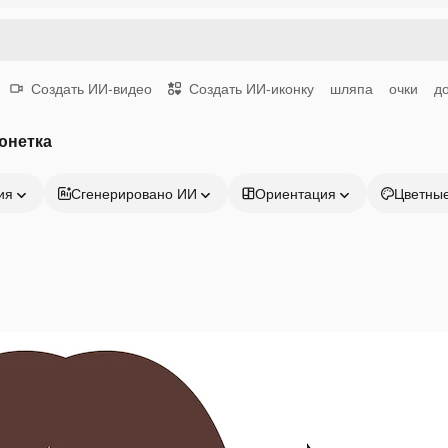
Создать ИИ-видео
Создать ИИ-иконку
шляпа
очки
д
юнетка
ия
Сгенерировано ИИ
Ориентация
Цветны
Продукция
Начать