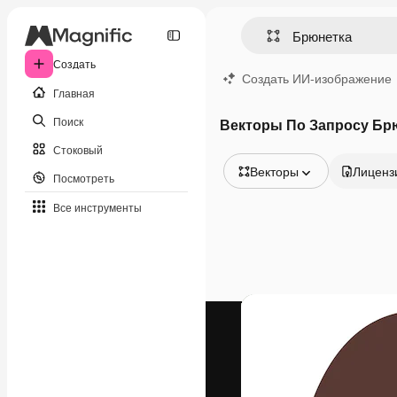
Создать
Создать ИИ-изображение
Главная
Поиск
Векторы По Запросу Бр
Стоковый
Векторы
Лиценз
Посмотреть
Все изображения
Все инструменты
Векторы
Иллюстрации
Фотографии
PSD
Шаблоны
Мокапы
Видео
Видеоролик
Моушн-дизайн
Видеошаблоны
Иконки
3D-модели
Шрифты