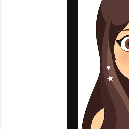
Креативная пл
ваших лучших 
подписчиков с
предприятий, а
Pусский