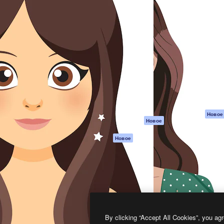
атформа для создания
Spaces
Academy
работ. Более 1 миллиона
ИИ-помощник
Документация п
реди креаторов,
Пакету ИИ
Генератор
гентств и студий.
изображений ИИ
Служба
поддержки
Генератор видео
ИИ
Условия и
положения
Генератор голоса
на основе ИИ
Политика
конфиденциальн
Стоковый контент
Оригиналы
MCP для
Новое
Новое
Claude/ChatGPT
Политика файло
cookie
Агенты
Новое
Центр доверия
API
Партнеры
Мобильное
приложение
Предприятие
Все инструменты
Magnific
By clicking “Accept All Cookies”, you agr