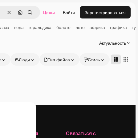
Цены
Войти
Зарегистрироваться
Очистить
Поиск по изображению
Поиск
глаза
вода
геральдика
болото
лето
африка
графика
ту
Актуальность
е
Люди
Тип файла
Стиль
Адвансд
Компания
Связаться с