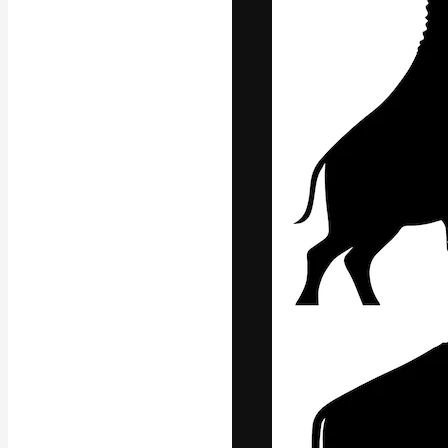
Креативная пл
ваших лучших 
подписчиков с
предприятий, а
Pусский