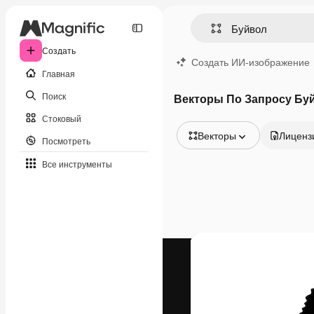
Создать
Создать ИИ-изображение
Главная
Поиск
Векторы По Запросу Бу
Стоковый
Векторы
Лиценз
Посмотреть
Все изображения
Все инструменты
Векторы
Иллюстрации
Фотографии
PSD
Шаблоны
Мокапы
Видео
Видеоролик
Моушн-дизайн
Видеошаблоны
Иконки
3D-модели
Шрифты