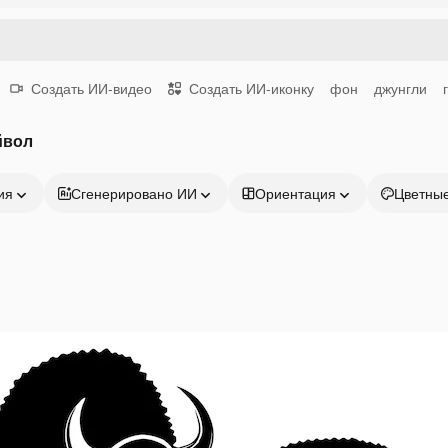
Создать ИИ-видео
Создать ИИ-иконку
фон
джунгли
йвол
ия
Сгенерировано ИИ
Ориентация
Цветны
Продукция
Начать