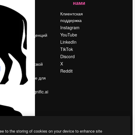
нами
Цены
о
О нас
Клиентская
поддержка
Reviews
Instagram
Вакансии
YouTube
Поиск тенденций
LinkedIn
Блог
TikTok
События
Discord
Slidesgo
ости
X
Продайте свой
контент
Reddit
в
Помещение для
прессы
Ищете magnific.ai
ee to the storing of cookies on your device to enhance site