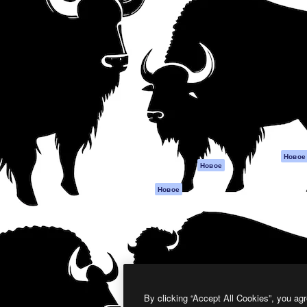
атформа для создания
Spaces
Academy
работ. Более 1 миллиона
ИИ-помощник
Документация п
реди креаторов,
Пакету ИИ
Генератор
гентств и студий.
изображений ИИ
Служба
поддержки
Генератор видео
ИИ
Условия и
положения
Генератор голоса
на основе ИИ
Политика
конфиденциальн
Стоковый контент
Оригиналы
MCP для
Новое
Новое
Claude/ChatGPT
Политика файло
cookie
Агенты
Новое
Центр доверия
API
Партнеры
Мобильное
приложение
Предприятие
Все инструменты
Magnific
By clicking “Accept All Cookies”, you agr