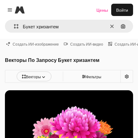
Magnific
Цены
Войти
Close menu
Очистить
Поиск 
Создать ИИ-изображение
Создать ИИ-видео
Создать ИИ-
Векторы По Запросу Букет хризантем
Векторы
Фильтры