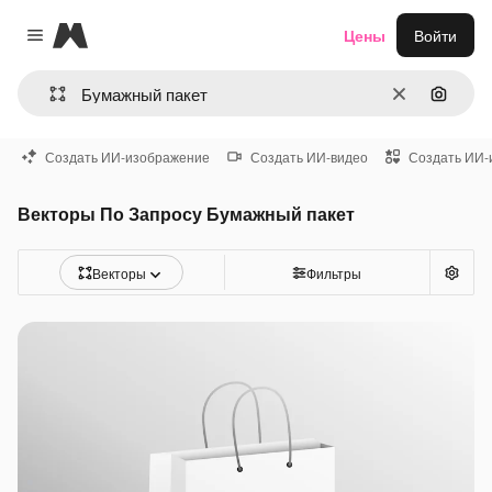
Magnific
Цены
Войти
Close menu
Очистить
Поиск 
Создать ИИ-изображение
Создать ИИ-видео
Создать ИИ-
Векторы По Запросу Бумажный пакет
Векторы
Фильтры