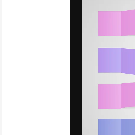
Креативная пл
ваших лучших 
подписчиков с
предприятий, а
Pусский