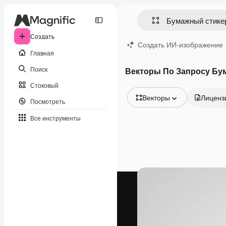
Создать
Создать ИИ-изображение
Главная
Поиск
Векторы По Запросу Бу
Стоковый
Векторы
Лиценз
Посмотреть
Все изображения
Все инструменты
Векторы
Иллюстрации
Фотографии
PSD
Шаблоны
Мокапы
Видео
Видеоролик
Моушн-дизайн
Видеошаблоны
Иконки
3D-модели
Шрифты