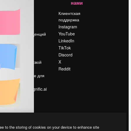
нами
Цены
о
О нас
Клиентская
поддержка
Reviews
Instagram
Вакансии
YouTube
Поиск тенденций
LinkedIn
Блог
TikTok
События
Discord
Slidesgo
ости
X
Продайте свой
контент
Reddit
в
Помещение для
прессы
Ищете magnific.ai
ee to the storing of cookies on your device to enhance site