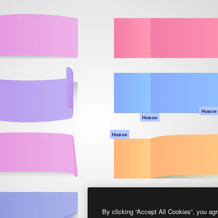
атформа для создания
Spaces
Academy
работ. Более 1 миллиона
ИИ-помощник
Документация п
реди креаторов,
Пакету ИИ
Генератор
гентств и студий.
изображений ИИ
Служба
поддержки
Генератор видео
ИИ
Условия и
положения
Генератор голоса
на основе ИИ
Политика
конфиденциальн
Стоковый контент
Оригиналы
MCP для
Новое
Новое
Claude/ChatGPT
Политика файло
cookie
Агенты
Новое
Центр доверия
API
Партнеры
Мобильное
приложение
Предприятие
Все инструменты
Magnific
By clicking “Accept All Cookies”, you agr