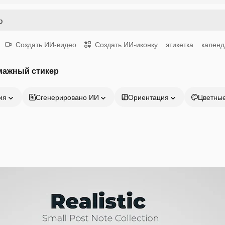
Создать ИИ-видео
Создать ИИ-иконку
этикетка
календ
мажный стикер
ия
Сгенерировано ИИ
Ориентация
Цветны
Продукция
Начать