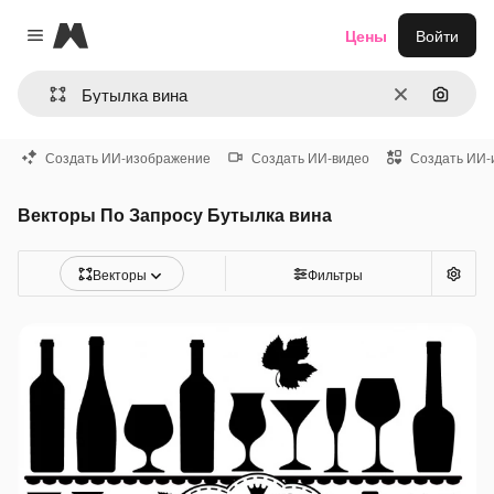
Magnific
Цены
Войти
Close menu
Очистить
Поиск 
Создать ИИ-изображение
Создать ИИ-видео
Создать ИИ-
Векторы По Запросу Бутылка вина
Векторы
Фильтры