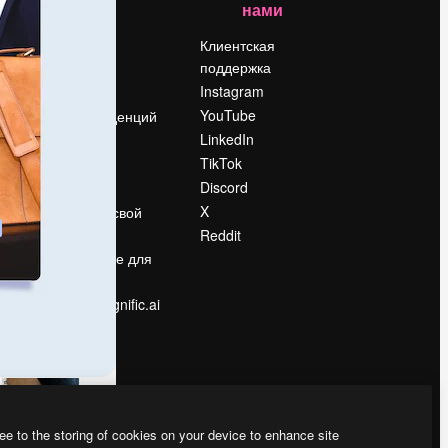
нами
Цены
о
О нас
Клиентская
поддержка
Reviews
Instagram
Вакансии
YouTube
Поиск тенденций
LinkedIn
Блог
TikTok
События
Discord
Slidesgo
ости
X
Продайте свой
контент
Reddit
в
Помещение для
прессы
Ищете magnific.ai
ee to the storing of cookies on your device to enhance site