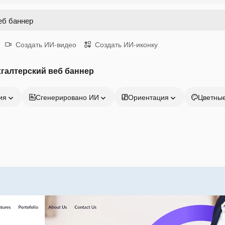
Создать ИИ-видео
Создать ИИ-иконку
галтерский веб баннер
ия
Сгенерировано ИИ
Ориентация
Цветны
Продукция
Начать