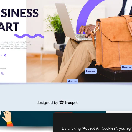
атформа для создания
Spaces
Academy
работ. Более 1 миллиона
ИИ-помощник
Документация п
реди креаторов,
Пакету ИИ
Генератор
гентств и студий.
изображений ИИ
Служба
поддержки
Генератор видео
ИИ
Условия и
положения
Генератор голоса
на основе ИИ
Политика
конфиденциальн
Стоковый контент
Оригиналы
MCP для
Новое
Новое
Claude/ChatGPT
Политика файло
cookie
Агенты
Новое
Центр доверия
API
Партнеры
Мобильное
приложение
Предприятие
Все инструменты
Magnific
By clicking “Accept All Cookies”, you agr