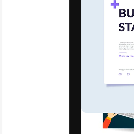
Креативная пл
ваших лучших 
подписчиков с
предприятий, а
Pусский