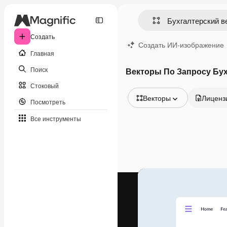
Создать
Создать ИИ-изображение
Главная
Поиск
Векторы По Запросу Бух
Стоковый
Векторы
Лиценз
Посмотреть
Все изображения
Все инструменты
Векторы
Иллюстрации
Фотографии
PSD
Шаблоны
Мокапы
Видео
Видеоролик
Моушн-дизайн
Видеошаблоны
Иконки
3D-модели
Шрифты