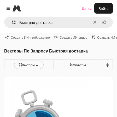
Magnific
Цены
Войти
Close menu
Очистить
Поиск 
Создать ИИ-изображение
Создать ИИ-видео
Создать ИИ-
Векторы По Запросу Быстрая доставка
Векторы
Фильтры