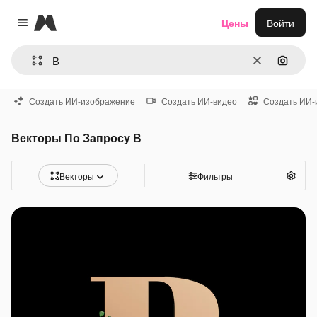
Magnific
Цены
Войти
Close menu
Очистить
Поиск 
Создать ИИ-изображение
Создать ИИ-видео
Создать ИИ-
Векторы По Запросу В
Векторы
Фильтры