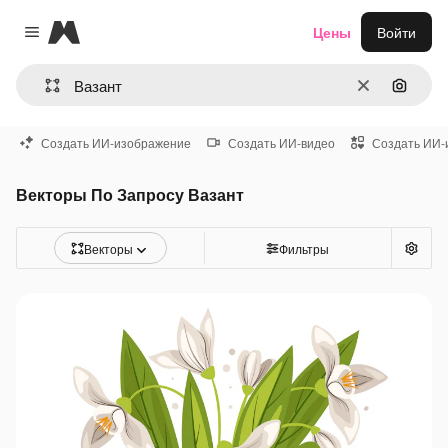
Magnific
Цены
Войти
Close menu
Очистить
Поиск 
Создать ИИ-изображение
Создать ИИ-видео
Создать ИИ-
Векторы По Запросу Вазант
Векторы
Фильтры