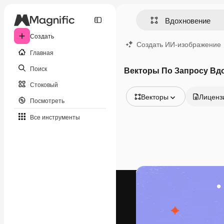
Создать
Создать ИИ-изображение
Главная
Поиск
Векторы По Запросу Вд
Стоковый
Векторы
Лиценз
Посмотреть
Все изображения
Все инструменты
Векторы
Иллюстрации
Фотографии
PSD
Шаблоны
Мокапы
Видео
Видеоролик
Моушн-дизайн
Видеошаблоны
Иконки
3D-модели
Шрифты