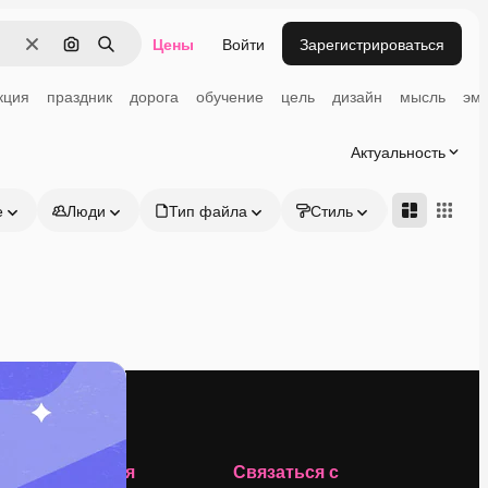
Цены
Войти
Зарегистрироваться
Очистить
Поиск по изображению
Поиск
кция
праздник
дорога
обучение
цель
дизайн
мысль
эм
Актуальность
е
Люди
Тип файла
Стиль
Адвансд
Компания
Связаться с