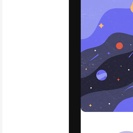
Креативная пл
ваших лучших 
подписчиков с
предприятий, а
Pусский