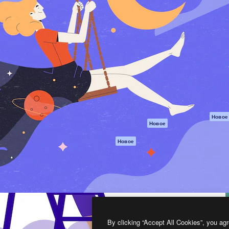
атформа для создания
Spaces
Academy
работ. Более 1 миллиона
ИИ-помощник
Документация п
реди креаторов,
Пакету ИИ
Генератор
гентств и студий.
изображений ИИ
Служба
поддержки
Генератор видео
ИИ
Условия и
положения
Генератор голоса
на основе ИИ
Политика
конфиденциальн
Стоковый контент
Оригиналы
MCP для
Новое
Новое
Claude/ChatGPT
Политика файло
cookie
Агенты
Новое
Центр доверия
API
Партнеры
Мобильное
приложение
Предприятие
Все инструменты
Magnific
By clicking “Accept All Cookies”, you agr