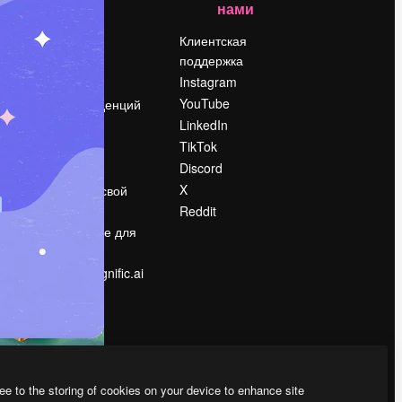
нами
Цены
о
О нас
Клиентская
поддержка
Reviews
Instagram
Вакансии
YouTube
Поиск тенденций
LinkedIn
Блог
TikTok
События
Discord
Slidesgo
ости
X
Продайте свой
контент
Reddit
в
Помещение для
прессы
Ищете magnific.ai
ee to the storing of cookies on your device to enhance site