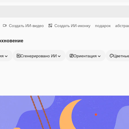
Создать ИИ-видео
Создать ИИ-иконку
подарок
абстра
охновение
ия
Сгенерировано ИИ
Ориентация
Цветны
Продукция
Начать