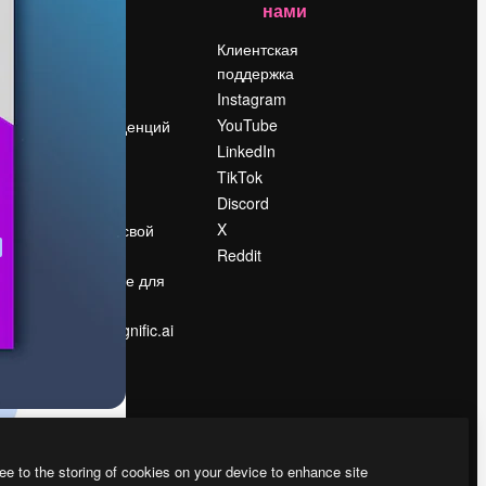
нами
Цены
о
О нас
Клиентская
поддержка
Reviews
Instagram
Вакансии
YouTube
Поиск тенденций
LinkedIn
Блог
TikTok
События
Discord
Slidesgo
ости
X
Продайте свой
контент
Reddit
в
Помещение для
прессы
Ищете magnific.ai
ee to the storing of cookies on your device to enhance site