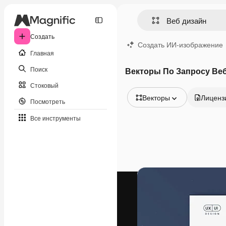
Создать
Создать ИИ-изображение
Главная
Поиск
Векторы По Запросу Ве
Стоковый
Векторы
Лиценз
Посмотреть
Все изображения
Все инструменты
Векторы
Иллюстрации
Фотографии
PSD
Шаблоны
Мокапы
Видео
Видеоролик
Моушн-дизайн
Видеошаблоны
Иконки
3D-модели
Шрифты