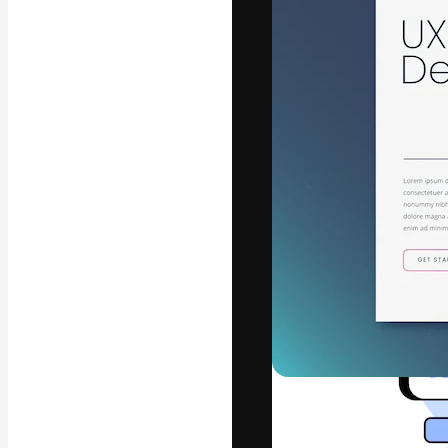
Креативная пл
ваших лучших 
подписчиков с
предприятий, а
Pусский