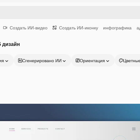
Создать ИИ-видео
Создать ИИ-иконку
инфографика
а
б дизайн
ия
Сгенерировано ИИ
Ориентация
Цветны
Продукция
Начать