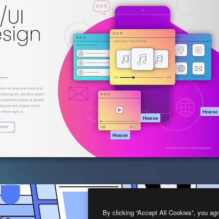
атформа для создания
Spaces
Academy
работ. Более 1 миллиона
ИИ-помощник
Документация п
реди креаторов,
Пакету ИИ
Генератор
гентств и студий.
изображений ИИ
Служба
поддержки
Генератор видео
ИИ
Условия и
положения
Генератор голоса
на основе ИИ
Политика
конфиденциальн
Стоковый контент
Оригиналы
MCP для
Новое
Новое
Claude/ChatGPT
Политика файло
cookie
Агенты
Новое
Центр доверия
API
Партнеры
Мобильное
приложение
Предприятие
Все инструменты
Magnific
By clicking “Accept All Cookies”, you agr