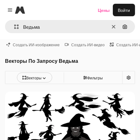
Magnific
Цены
Войти
Close menu
Очистить
Поиск 
Создать ИИ-изображение
Создать ИИ-видео
Создать ИИ-
Векторы По Запросу Ведьма
Векторы
Фильтры