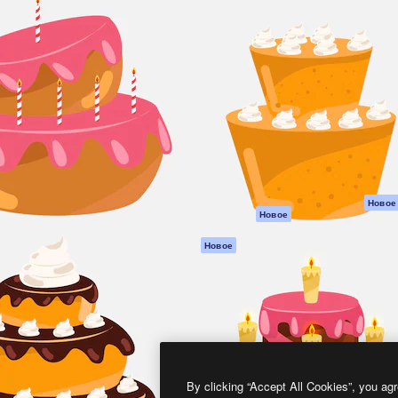
атформа для создания
Spaces
Academy
работ. Более 1 миллиона
ИИ-помощник
Документация п
реди креаторов,
Пакету ИИ
Генератор
гентств и студий.
изображений ИИ
Служба
поддержки
Генератор видео
ИИ
Условия и
положения
Генератор голоса
на основе ИИ
Политика
конфиденциальн
Стоковый контент
Оригиналы
MCP для
Новое
Новое
Claude/ChatGPT
Политика файло
cookie
Агенты
Новое
Центр доверия
API
Партнеры
Мобильное
приложение
Предприятие
Все инструменты
Magnific
By clicking “Accept All Cookies”, you agr