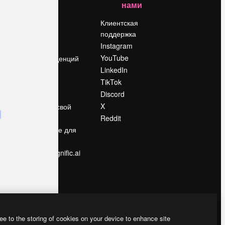
нами
Цены
о
О нас
Клиентская
поддержка
Reviews
Instagram
Вакансии
YouTube
Поиск тенденций
LinkedIn
Блог
TikTok
События
Discord
Slidesgo
ости
X
Продайте свой
контент
Reddit
в
Помещение для
прессы
Ищете magnific.ai
ee to the storing of cookies on your device to enhance site