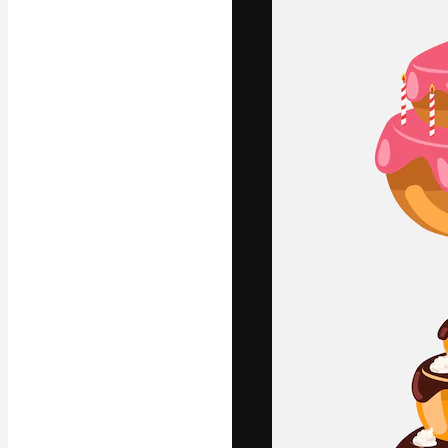
Креативная пл
ваших лучших 
подписчиков с
предприятий, а
Pусский