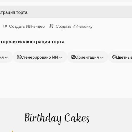
Создать ИИ-видео
Создать ИИ-иконку
кторная иллюстрация торта
ия
Сгенерировано ИИ
Ориентация
Цветны
Продукция
Начать