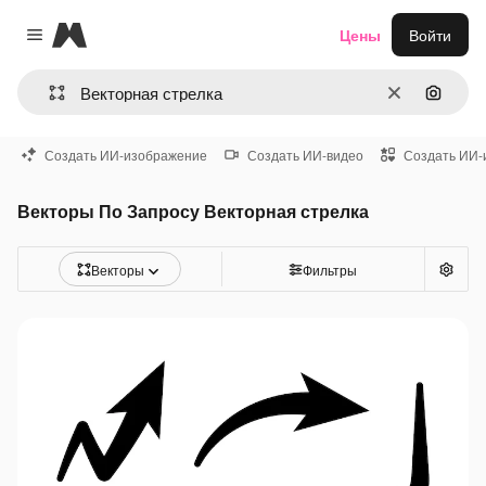
Magnific
Цены
Войти
Close menu
Очистить
Поиск 
Создать ИИ-изображение
Создать ИИ-видео
Создать ИИ-
Векторы По Запросу Векторная стрелка
Векторы
Фильтры