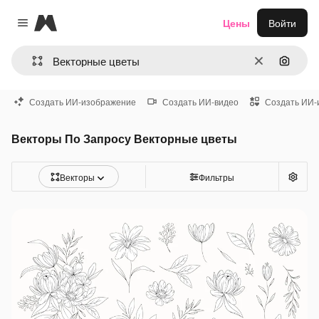
Magnific
Цены
Войти
Close menu
Очистить
Поиск 
Создать ИИ-изображение
Создать ИИ-видео
Создать ИИ-
Векторы По Запросу Векторные цветы
Векторы
Фильтры